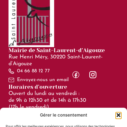
Mairie de Saint-Laurent-d’Aigouze
Rue Henri Méry, 30220 Saint-Laurent-
d’Aigouze
04 66 88 12 77
Envoyez-nous un email
Horaires d’ouverture
Ouvert du lundi au vendredi :
de 9h à 12h30 et de 14h à 17h30
(17h le vendredi)
Gérer le consentement
Horaires en juillet et août :
Pour offrir les meilleures expériences, nous utilisons des technologies