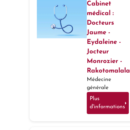
Cabinet
médical :
Docteurs
Jaume -
Eydaleine -
Jocteur
Monrozier -
Rakotomalala
Médecine
générale
Plus
d'informations