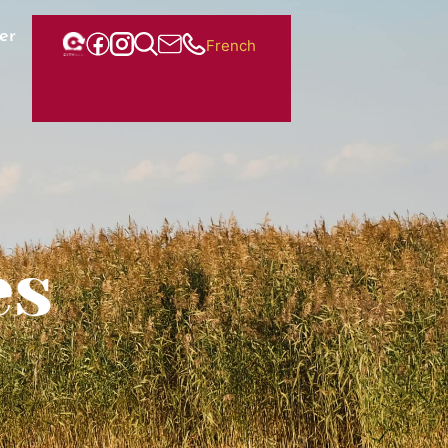
er
French
es