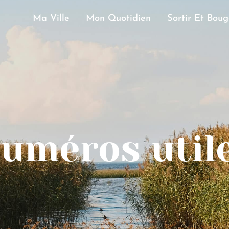
Ma Ville
Mon Quotidien
Sortir Et Boug
uméros util