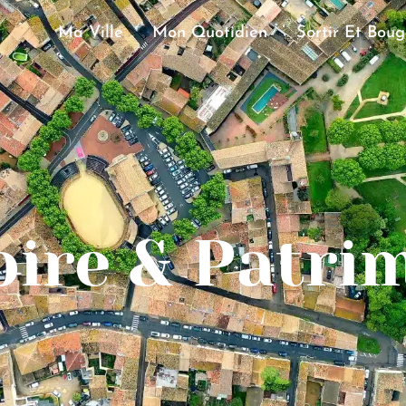
Ma Ville
Mon Quotidien
Sortir Et Boug
oire & Patri