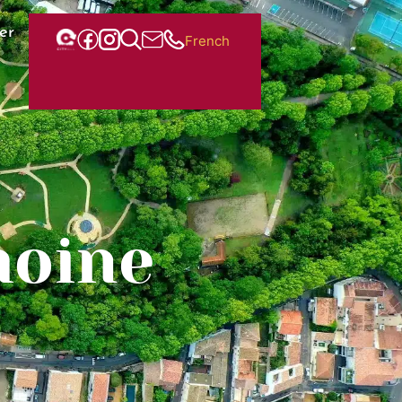
er
French
moine