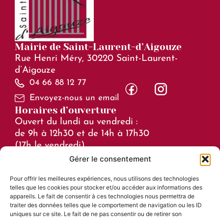
Mairie de Saint-Laurent-d’Aigouze
Rue Henri Méry, 30220 Saint-Laurent-
d’Aigouze
04 66 88 12 77
Envoyez-nous un email
Horaires d’ouverture
Ouvert du lundi au vendredi :
de 9h à 12h30 et de 14h à 17h30
(17h le vendredi)
Gérer le consentement
Horaires en juillet et août :
Pour offrir les meilleures expériences, nous utilisons des technologies
de 8h à 15h
telles que les cookies pour stocker et/ou accéder aux informations des
Liens utiles
appareils. Le fait de consentir à ces technologies nous permettra de
traiter des données telles que le comportement de navigation ou les ID
Mentions légales
uniques sur ce site. Le fait de ne pas consentir ou de retirer son