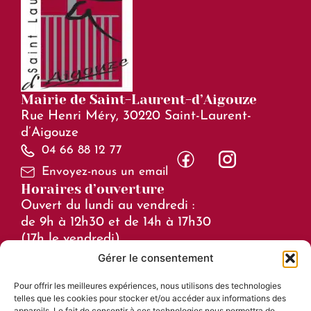
Mairie de Saint-Laurent-d’Aigouze
Rue Henri Méry, 30220 Saint-Laurent-
d’Aigouze
04 66 88 12 77
Envoyez-nous un email
Horaires d’ouverture
Ouvert du lundi au vendredi :
de 9h à 12h30 et de 14h à 17h30
(17h le vendredi)
Gérer le consentement
Horaires en juillet et août :
Pour offrir les meilleures expériences, nous utilisons des technologies
de 8h à 15h
telles que les cookies pour stocker et/ou accéder aux informations des
Liens utiles
appareils. Le fait de consentir à ces technologies nous permettra de