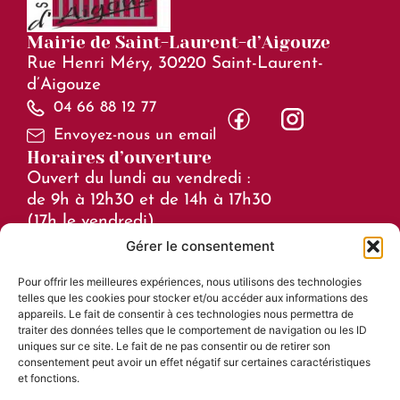
Mairie de Saint-Laurent-d’Aigouze
Rue Henri Méry, 30220 Saint-Laurent-
d’Aigouze
04 66 88 12 77
Envoyez-nous un email
Horaires d’ouverture
Ouvert du lundi au vendredi :
de 9h à 12h30 et de 14h à 17h30
(17h le vendredi)
Gérer le consentement
Horaires en juillet et août :
Pour offrir les meilleures expériences, nous utilisons des technologies
de 8h à 15h
telles que les cookies pour stocker et/ou accéder aux informations des
Liens utiles
appareils. Le fait de consentir à ces technologies nous permettra de
traiter des données telles que le comportement de navigation ou les ID
Mentions légales
uniques sur ce site. Le fait de ne pas consentir ou de retirer son
consentement peut avoir un effet négatif sur certaines caractéristiques
Accessibilité
et fonctions.
Plan du site