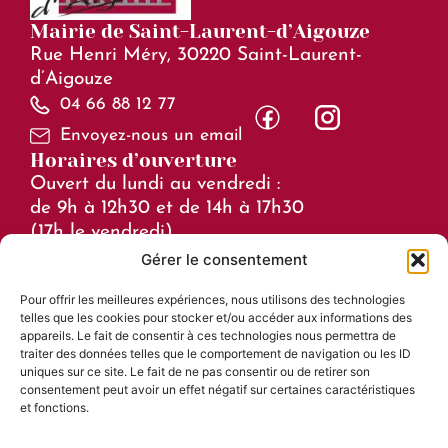
Mairie de Saint-Laurent-d’Aigouze
Rue Henri Méry, 30220 Saint-Laurent-
d’Aigouze
04 66 88 12 77
Envoyez-nous un email
Horaires d’ouverture
Ouvert du lundi au vendredi :
de 9h à 12h30 et de 14h à 17h30
(17h le vendredi)
Gérer le consentement
Horaires en juillet et août :
Pour offrir les meilleures expériences, nous utilisons des technologies
de 8h à 15h
telles que les cookies pour stocker et/ou accéder aux informations des
Liens utiles
appareils. Le fait de consentir à ces technologies nous permettra de
traiter des données telles que le comportement de navigation ou les ID
Mentions légales
uniques sur ce site. Le fait de ne pas consentir ou de retirer son
consentement peut avoir un effet négatif sur certaines caractéristiques
Accessibilité
et fonctions.
Plan du site