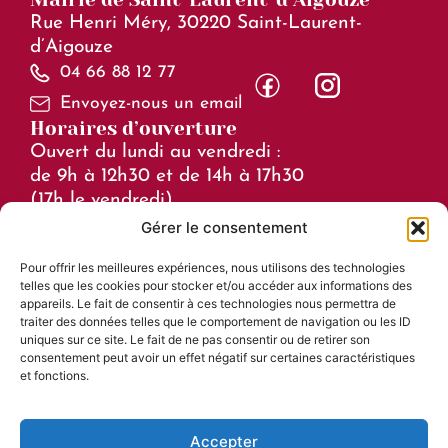
Rue Henri Méry, 30220 Saint-Laurent-
d’Aigouze
04 66 88 12 77
Envoyez-nous un email
Horaires d’ouverture
Ouvert du lundi au vendredi :
de 9h à 12h30 et de 14h à 17h30
(17h le vendredi)
Gérer le consentement
Horaires en juillet et août :
Pour offrir les meilleures expériences, nous utilisons des technologies
de 8h à 15h
telles que les cookies pour stocker et/ou accéder aux informations des
Liens utiles
appareils. Le fait de consentir à ces technologies nous permettra de
traiter des données telles que le comportement de navigation ou les ID
Mentions légales
uniques sur ce site. Le fait de ne pas consentir ou de retirer son
consentement peut avoir un effet négatif sur certaines caractéristiques
Accessibilité
et fonctions.
Plan du site
Confidentialité
Accepter