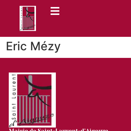
contenu
principal
Eric Mézy
Mairie de Saint-Laurent-d’Aigouze