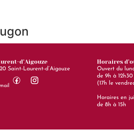
Ma Ville
Mon Quotidien
Sortir Et Boug
Hugon
aurent-d’Aigouze
Horaires d’
20 Saint-Laurent-d’Aigouze
Ouvert du lund
de 9h à 12h30 
(17h le vendre
mail
Horaires en jui
de 8h à 15h