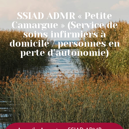
SSIAD ADMR « Petite
Camargue » (Service de
soins infirmiers à
domicile / personnes en
perte d’autonomie)