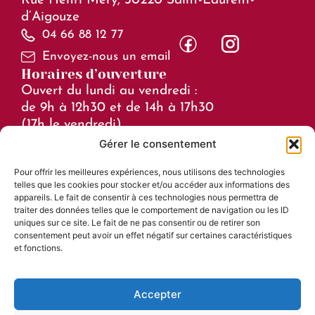
Rue Henri Méry, 30220 Saint-Laurent-
d’Aigouze
04 66 88 12 77
Envoyez-nous un email
Horaires d’ouverture
Ouvert du lundi au vendredi :
de 9h à 12h30 et de 14h à 17h30
(17h le vendredi)
Gérer le consentement
Horaires en juillet et août :
Pour offrir les meilleures expériences, nous utilisons des technologies
de 8h à 15h
telles que les cookies pour stocker et/ou accéder aux informations des
Liens utiles
appareils. Le fait de consentir à ces technologies nous permettra de
traiter des données telles que le comportement de navigation ou les ID
Mentions légales
uniques sur ce site. Le fait de ne pas consentir ou de retirer son
consentement peut avoir un effet négatif sur certaines caractéristiques
Accessibilité
et fonctions.
Plan du site
Confidentialité
Accepter