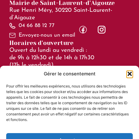
Mairie de Saint-Laurent-d’Aigouze
Rue Henri Méry, 30220 Saint-Laurent-
d’Aigouze
04 66 88 12 77
Envoyez-nous un email
Horaires d’ouverture
Ouvert du lundi au vendredi :
de 9h à 12h30 et de 14h à 17h30
(17h le vendredi)
Gérer le consentement
Horaires en juillet et août :
Pour offrir les meilleures expériences, nous utilisons des technologies
de 8h à 15h
telles que les cookies pour stocker et/ou accéder aux informations des
Liens utiles
appareils. Le fait de consentir à ces technologies nous permettra de
traiter des données telles que le comportement de navigation ou les ID
Mentions légales
uniques sur ce site. Le fait de ne pas consentir ou de retirer son
consentement peut avoir un effet négatif sur certaines caractéristiques
Accessibilité
et fonctions.
Plan du site
Confidentialité