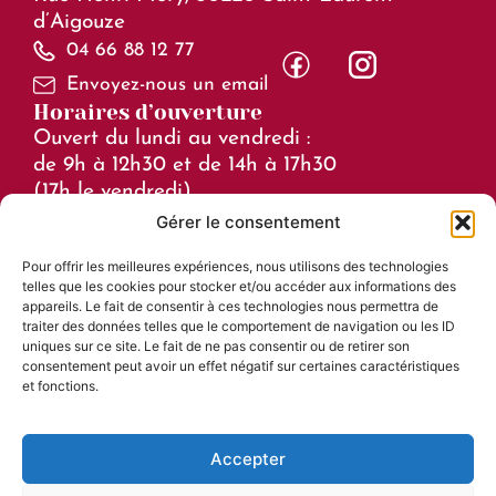
d’Aigouze
04 66 88 12 77
Envoyez-nous un email
Horaires d’ouverture
Ouvert du lundi au vendredi :
de 9h à 12h30 et de 14h à 17h30
(17h le vendredi)
Gérer le consentement
Horaires en juillet et août :
Pour offrir les meilleures expériences, nous utilisons des technologies
de 8h à 15h
telles que les cookies pour stocker et/ou accéder aux informations des
Liens utiles
appareils. Le fait de consentir à ces technologies nous permettra de
traiter des données telles que le comportement de navigation ou les ID
Mentions légales
uniques sur ce site. Le fait de ne pas consentir ou de retirer son
consentement peut avoir un effet négatif sur certaines caractéristiques
Accessibilité
et fonctions.
Plan du site
Confidentialité
Accepter