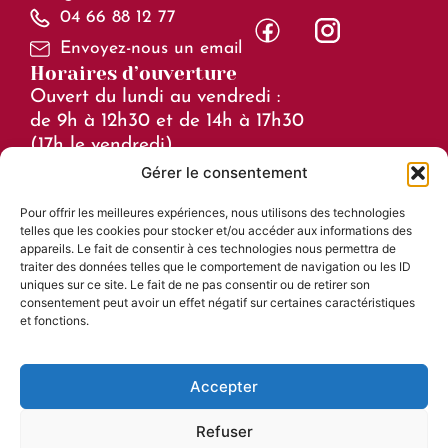
04 66 88 12 77
Envoyez-nous un email
Horaires d’ouverture
Ouvert du lundi au vendredi :
de 9h à 12h30 et de 14h à 17h30
(17h le vendredi)
Gérer le consentement
Horaires en juillet et août :
Pour offrir les meilleures expériences, nous utilisons des technologies
de 8h à 15h
telles que les cookies pour stocker et/ou accéder aux informations des
Liens utiles
appareils. Le fait de consentir à ces technologies nous permettra de
traiter des données telles que le comportement de navigation ou les ID
Mentions légales
uniques sur ce site. Le fait de ne pas consentir ou de retirer son
consentement peut avoir un effet négatif sur certaines caractéristiques
Accessibilité
et fonctions.
Plan du site
Confidentialité
Accepter
Refuser