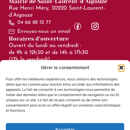
Mairie de Saint-Laurent-d’Aigouze
Rue Henri Méry, 30220 Saint-Laurent-
d’Aigouze
04 66 88 12 77
Envoyez-nous un email
Horaires d’ouverture
Ouvert du lundi au vendredi :
de 9h à 12h30 et de 14h à 17h30
(17h le vendredi)
Gérer le consentement
Horaires en juillet et août :
Pour offrir les meilleures expériences, nous utilisons des technologies
de 8h à 15h
telles que les cookies pour stocker et/ou accéder aux informations des
Liens utiles
appareils. Le fait de consentir à ces technologies nous permettra de
traiter des données telles que le comportement de navigation ou les ID
Mentions légales
uniques sur ce site. Le fait de ne pas consentir ou de retirer son
consentement peut avoir un effet négatif sur certaines caractéristiques
Accessibilité
et fonctions.
Plan du site
Confidentialité
Accepter