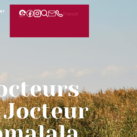
er
French
octeurs
 Jocteur
omalala