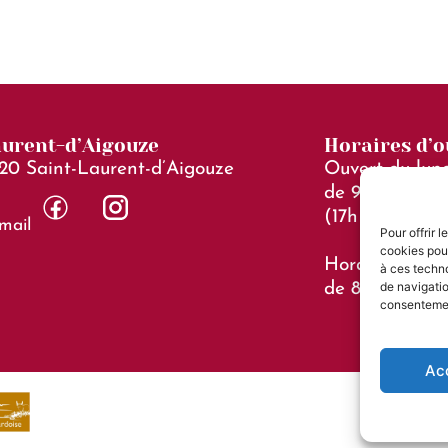
aurent-d’Aigouze
Horaires d’
20 Saint-Laurent-d’Aigouze
Ouvert du lund
de 9h à 12h30 
(17h le vendre
mail
Pour offrir 
cookies pour
Horaires en jui
à ces techn
de navigatio
de 8h à 15h
consentement
Ac