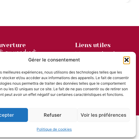
ouverture
Liens utiles
i au vendredi :
Mentions légales
Gérer le consentement
et de 14h à 17h30
Accessibilité
di)
les meilleures expériences, nous utilisons des technologies telles que les
Plan du site
 stocker et/ou accéder aux informations des appareils. Le fait de consentir
llet et août :
ologies nous permettra de traiter des données telles que le comportement
Confidentialité
n ou les ID uniques sur ce site. Le fait de ne pas consentir ou de retirer son
 peut avoir un effet négatif sur certaines caractéristiques et fonctions.
cepter
Refuser
Voir les préférences
© 2025 - Site & GRU développés par Utopia
Politique de cookies