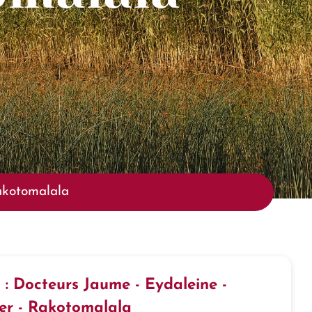
akotomalala
 : Docteurs Jaume - Eydaleine -
er - Rakotomalala