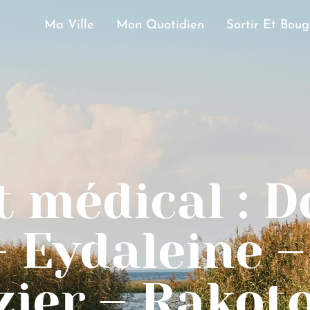
Ma Ville
Mon Quotidien
Sortir Et Boug
t médical : D
 Eydaleine –
ier – Rakot