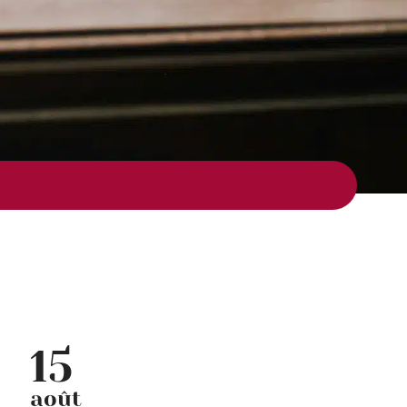
15
août