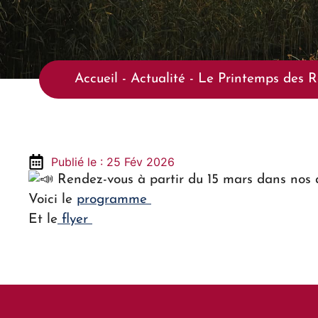
Accueil
-
Actualité
-
Le Printemps des R
Publié le : 25 Fév 2026
Rendez-vous à partir du 15 mars dans nos 
Voici le
programme
Et le
flyer