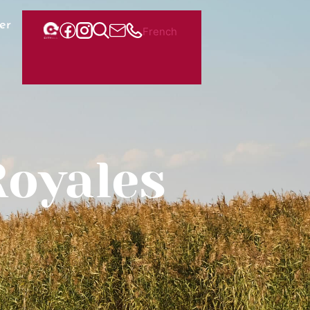
er
French
Royales